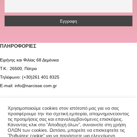
ΠΛΗΡΟΦΟΡΊΕΣ
Ειρήνης και Φιλίας 68 Δεμένικα
Τ.Κ.: 26500, Πάτρα
Τηλέφωνο: (+30)261 401 8325
E-mail: info@narcisse.com.gr
Χρησιμοποιούμε cookies στον ιστότοπό μας για να σας
προσφέρουμε την πιο σχετική εμπειρία, απομνημονεύοντας
ΣΧΕΤΙΚΆ ΜΕ ΕΜΆΣ
τις προτιμήσεις σας και επαναλαμβανόμενες επισκέψεις.
Κάνοντας κλικ στο "Αποδοχή όλων", συναινείτε στη χρήση
ΟΛΩΝ των cookies. Ωστόσο, μπορείτε να επισκεφτείτε τις
Αρχική
"Ρυθμίσεις cookie" για να παράσχετε μια ελεγχόμενη
Σχετικά με εμάς