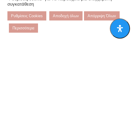
συγκατάθεση
Επικοινωνία
Ρυθμίσεις Cookies
Αποδοχή όλων
Απόρριψη Όλων
Περισσότερα
Narcisse_accesssories
Narcisse_accesssories
ΌΡΟΙ ΧΡΉΣΗΣ
Όροι Χρήσης
Πολιτική Απορρήτου
Μέθοδοι πληρωμής
Μέθοδοι Αποστολής
Πολιτική επιστροφής χρημάτων και προϊόντων
Ο ΛΟΓΑΡΙΑΣΜΌΣ ΜΟΥ
Ο λογαριασμός μου
Καλάθι
Αγαπημένα
Παρακολούθηση Παραγγελίας