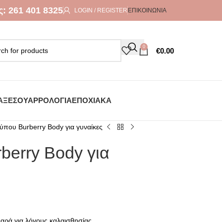
ς:
261 401 8325
LOGIN / REGISTER
ΕΠΙΚΟΙΝΩΝΊΑ
0
€
0.00
ΑΞΕΣΟΥΆΡ
ΡΟΛΌΓΙΑ
ΕΠΟΧΙΑΚΆ
ύπου Burberry Body για γυναίκες
berry Body για
θαρά για λόγους καλαισθησίας