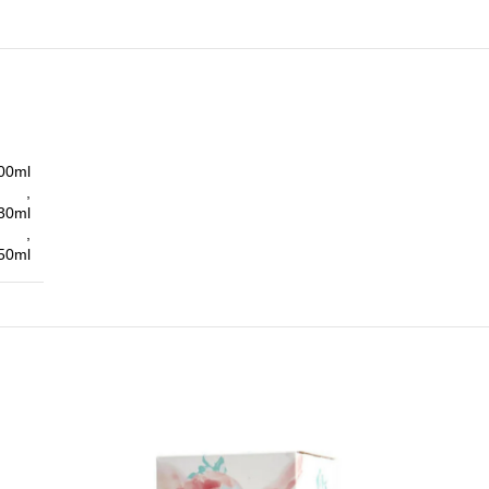
00ml
,
30ml
,
50ml