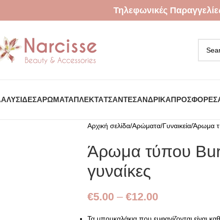
Τηλεφωνικές Παραγγελίε
Α
ΑΛΥΣΊΔΕΣ
ΑΡΏΜΑΤΑ
ΠΛΕΚΤΆ
ΤΣΆΝΤΕΣ
ΑΝΔΡΙΚΆ
ΠΡΟΣΦΟΡΈΣ
Αρχική σελίδα
Αρώματα
Γυναικεία
Άρωμα τ
Άρωμα τύπου Bur
γυναίκες
€
5.00
–
€
12.00
Τα μπουκαλάκια που εμφανίζονται είναι κα