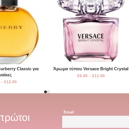
rberry Classic για
Άρωμα τύπου Versace Bright Crystal
ναίκες
€
5.00
–
€
11.00
–
€
12.00
Email
 πρώτοι