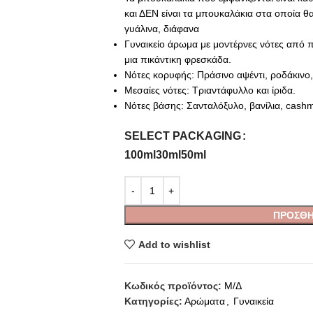
και ΔΕΝ είναι τα μπουκαλάκια στα οποία θ
γυάλινα, διάφανα
Γυναικείο άρωμα με μοντέρνες νότες από π
μια πικάντικη φρεσκάδα.
Νότες κορυφής: Πράσινο αψέντι, ροδάκινο,
Μεσαίες νότες: Τριαντάφυλλο και ίριδα.
Νότες βάσης: Σανταλόξυλο, βανίλια, cashm
SELECT PACKAGING
100ml
30ml
50ml
ΠΡΟΣΘΉ
Add to wishlist
Κωδικός προϊόντος:
Μ/Δ
Κατηγορίες:
Αρώματα
,
Γυναικεία