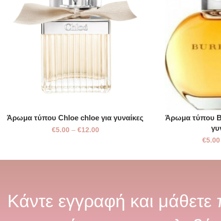
Άρωμα τύπου Chloe chloe για γυναίκες
Άρωμα τύπου Bu
γυ
€
5.00
–
€
12.00
€
5.00
Κάντε εγγραφή και μάθετε