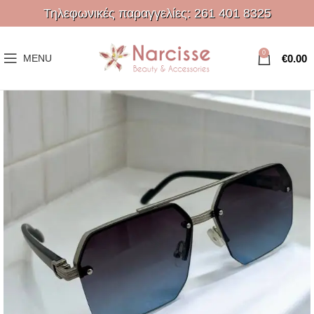
Τηλεφωνικές παραγγελίες:
261 401 8325
0
€
0.00
MENU