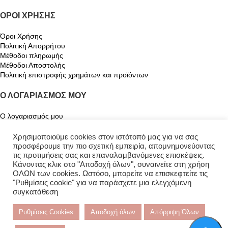
ΌΡΟΙ ΧΡΉΣΗΣ
Όροι Χρήσης
Πολιτική Απορρήτου
Μέθοδοι πληρωμής
Μέθοδοι Αποστολής
Πολιτική επιστροφής χρημάτων και προϊόντων
Ο ΛΟΓΑΡΙΑΣΜΌΣ ΜΟΥ
Ο λογαριασμός μου
Καλάθι
Αγαπημένα
Χρησιμοποιούμε cookies στον ιστότοπό μας για να σας
Παρακολούθηση Παραγγελίας
προσφέρουμε την πιο σχετική εμπειρία, απομνημονεύοντας
τις προτιμήσεις σας και επαναλαμβανόμενες επισκέψεις.
Κάνοντας κλικ στο "Αποδοχή όλων", συναινείτε στη χρήση
ΟΛΩΝ των cookies. Ωστόσο, μπορείτε να επισκεφτείτε τις
"Ρυθμίσεις cookie" για να παράσχετε μια ελεγχόμενη
συγκατάθεση
Ρυθμίσεις Cookies
Αποδοχή όλων
Απόρριψη Όλων
Narcisse Αccessories
2021 All rights reserved | Κατασκευή