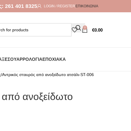
ς:
261 401 8325
LOGIN / REGISTER
ΕΠΙΚΟΙΝΩΝΊΑ
0
€
0.00
ΑΞΕΣΟΥΆΡ
ΡΟΛΌΓΙΑ
ΕΠΟΧΙΑΚΆ
ς
Αντρικός σταυρός από ανοξείδωτο ατσάλι-ST-006
 από ανοξείδωτο