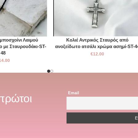
ομποσχοίνι Λαιμού
Κολιέ Αντρικός Σταυρός από
ο με Σταυρουδάκι-ST-
ανοξείδωτο ατσάλι xρώμα ασημί-ST-4
48
€
12.00
14.00
Email
 πρώτοι