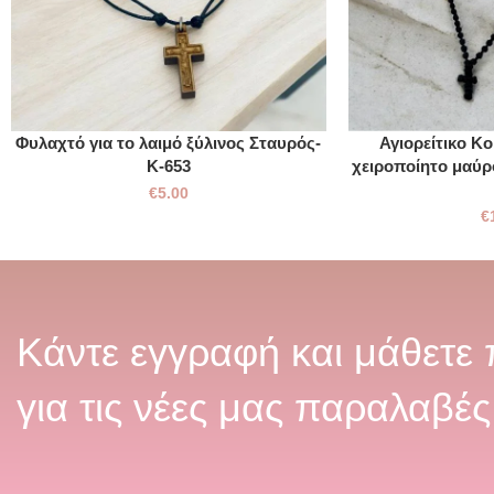
Φυλαχτό για το λαιμό ξύλινος Σταυρός-
Αγιορείτικο Κ
Κ-653
χειροποίητο μαύρ
€
5.00
€
Κάντε εγγραφή και μάθετε
για τις νέες μας παραλαβές