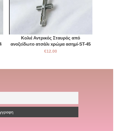
Κολιέ Αντρικός Σταυρός από
Κολιέ Σταυρός
4
ανοξείδωτο ατσάλι xρώμα ασημί-ST-45
ατσάλι x
€
12.00