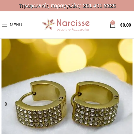
Τηλεφωνικές παραγγελίες:
261 401 8325
0
€
0.00
MENU