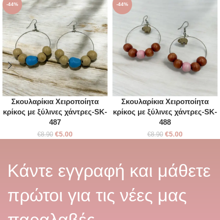
-44%
-44%
Σκουλαρίκια Χειροποίητα
Σκουλαρίκια Χειροποίητα
κρίκος με ξύλινες χάντρες-SK-
κρίκος με ξύλινες χάντρες-SK-
487
488
€
5.00
€
5.00
€
8.90
€
8.90
Κάντε εγγραφή και μάθετε
πρώτοι για τις νέες μας
παραλαβές