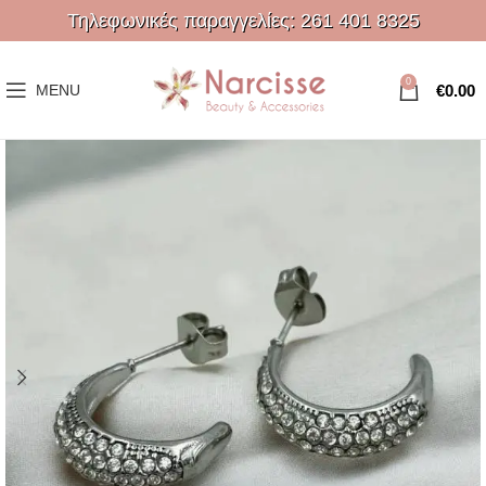
Τηλεφωνικές παραγγελίες:
261 401 8325
0
€
0.00
MENU