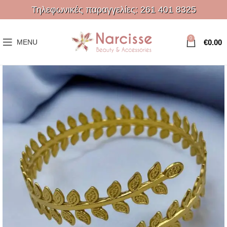
Τηλεφωνικές παραγγελίες:
261 401 8325
0
€
0.00
MENU