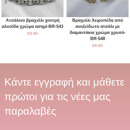
Ατσάλινο βραχιόλι χοντρή
Βραχιόλι Χειροπέδα από
αλυσίδα χρώμα ασημί-BR-543
ανοξείδωτο ατσάλι με
διαμαντάκια χρώμα χρυσό-
€
8.90
BR-548
€
9.90
Κάντε εγγραφή και μάθετε
πρώτοι για τις νέες μας
παραλαβές