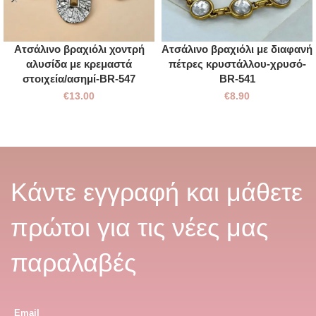
Ατσάλινο βραχιόλι χοντρή
Ατσάλινο βραχιόλι με διαφανή
αλυσίδα με κρεμαστά
πέτρες κρυστάλλου-χρυσό-
στοιχεία/ασημί-BR-547
BR-541
€
13.00
€
8.90
Κάντε εγγραφή και μάθετε
πρώτοι για τις νέες μας
παραλαβές
Email