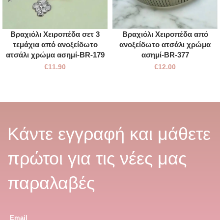
Βραχιόλι Χειροπέδα σετ 3
Βραχιόλι Χειροπέδα από
τεμάχια από ανοξείδωτο
ανοξείδωτο ατσάλι χρώμα
ατσάλι χρώμα ασημί-BR-179
ασημί-BR-377
€
11.90
€
12.00
Κάντε εγγραφή και μάθετε
πρώτοι για τις νέες μας
παραλαβές
Email