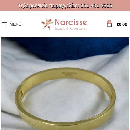
Τηλεφωνικές παραγγελίες:
261 401 8325
0
€
0.00
MENU