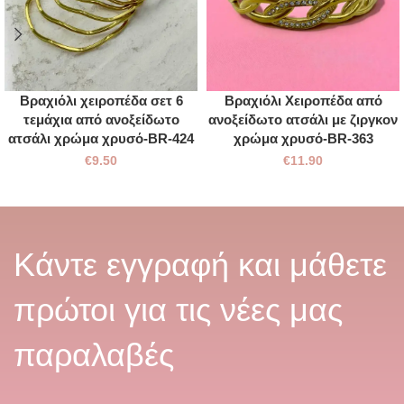
Βραχιόλι χειροπέδα σετ 6
Βραχιόλι Χειροπέδα από
τεμάχια από ανοξείδωτο
ανοξείδωτο ατσάλι με ζιργκον
ατσάλι χρώμα χρυσό-BR-424
χρώμα χρυσό-BR-363
€
9.50
€
11.90
Κάντε εγγραφή και μάθετε
πρώτοι για τις νέες μας
παραλαβές