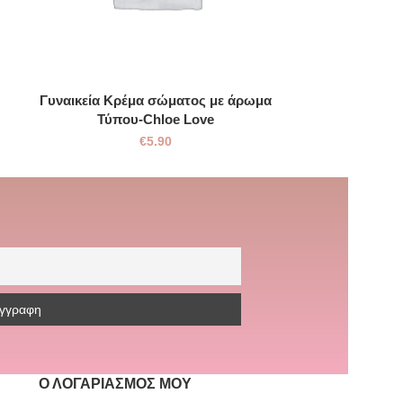
Γυναικεία Kρέμα σώματος με άρωμα
Γυναικεία Kρ
Τύπου-Chloe Love
Τύπο
€
5.90
Ο ΛΟΓΑΡΙΑΣΜΌΣ ΜΟΥ