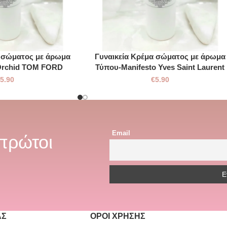
α σώματος με άρωμα
Γυναικεία Kρέμα σώματος με άρωμα
Orchid TOM FORD
Τύπου-Manifesto Yves Saint Laurent
€
5.90
€
5.90
Email
 πρώτοι
ΆΣ
ΌΡΟΙ ΧΡΉΣΗΣ