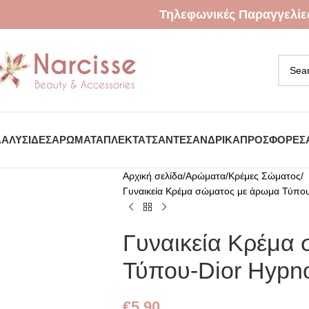
Τηλεφωνικές Παραγγελίε
Α
ΑΛΥΣΊΔΕΣ
ΑΡΏΜΑΤΑ
ΠΛΕΚΤΆ
ΤΣΆΝΤΕΣ
ΑΝΔΡΙΚΆ
ΠΡΟΣΦΟΡΈΣ
Αρχική σελίδα
Αρώματα
Κρέμες Σώματος
Γυναικεία Kρέμα σώματος με άρωμα Τύπου
Γυναικεία Kρέμα
Τύπου-Dior Hypno
€
5.90