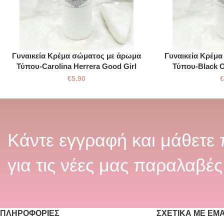
Γυναικεία Kρέμα σώματος με άρωμα
Γυναικεία Kρέμ
Τύπου-Carolina Herrera Good Girl
Τύπου-Black 
€
5.90
Κάντε εγγραφή και μάθετε
για τις νέες μας παραλαβές
ΠΛΗΡΟΦΟΡΊΕΣ
ΣΧΕΤΙΚΆ ΜΕ ΕΜ