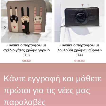
Γυναικείο πορτοφόλι με
Γυναικείο πορτοφόλι με
σχέδιο γάτες χρώμα γκρι-P-
λουλούδι χρώμα μαύρο-P-
1152
1147
€
9.50
€
10.90
Κάντε εγγραφή και μάθετε
πρώτοι για τις νέες μας
παραλαβές