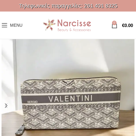
Τηλεφωνικές παραγγελίες:
261 401 8325
0
€
0.00
MENU