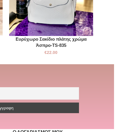
Ευρύχωρο Σακίδιο πλάτης χρώμα
Σακίδιο πλάτη
Άσπρο-TS-835
€
22.00
€