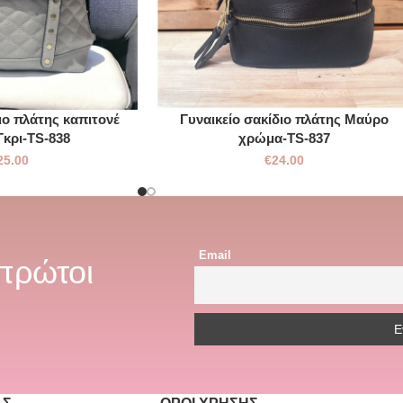
ιο πλάτης καπιτονέ
Γυναικείο σακίδιο πλάτης Μαύρο
κρι-TS-838
χρώμα-TS-837
25.00
€
24.00
Email
 πρώτοι