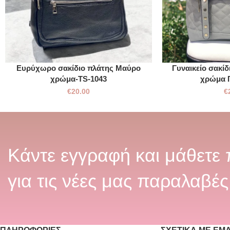
Ευρύχωρο σακίδιο πλάτης Μαύρο
Γυναικείο σακίδ
χρώμα-TS-1043
χρώμα Γ
€
20.00
€
Κάντε εγγραφή και μάθετε
για τις νέες μας παραλαβές