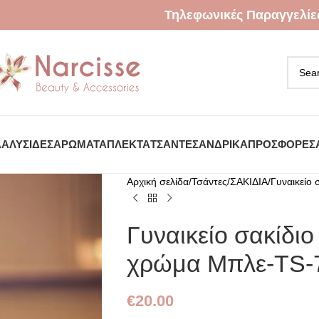
Τηλεφωνικές Παραγγελίε
Α
ΑΛΥΣΊΔΕΣ
ΑΡΏΜΑΤΑ
ΠΛΕΚΤΆ
ΤΣΆΝΤΕΣ
ΑΝΔΡΙΚΆ
ΠΡΟΣΦΟΡΈΣ
Αρχική σελίδα
Τσάντες
ΣΑΚΙΔΙΑ
Γυναικείο
Γυναικείο σακίδιο
χρώμα Μπλε-TS-
€
20.00