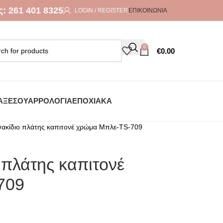
ς:
261 401 8325
LOGIN / REGISTER
ΕΠΙΚΟΙΝΩΝΊΑ
0
€
0.00
ΑΞΕΣΟΥΆΡ
ΡΟΛΌΓΙΑ
ΕΠΟΧΙΑΚΆ
 σακίδιο πλάτης καπιτονέ χρώμα Μπλε-TS-709
 πλάτης καπιτονέ
709