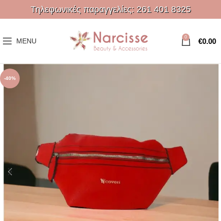
Τηλεφωνικές παραγγελίες:
261 401 8325
0
€
0.00
MENU
-40%