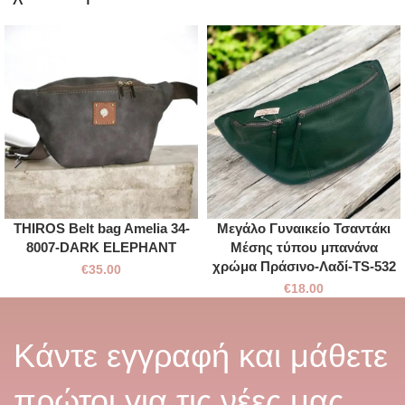
THIROS Belt bag Amelia 34-
Μεγάλο Γυναικείο Τσαντάκι
8007-DARK ELEPHANT
Μέσης τύπου μπανάνα
χρώμα Πράσινο-Λαδί-TS-532
€
35.00
€
18.00
Κάντε εγγραφή και μάθετε
πρώτοι για τις νέες μας