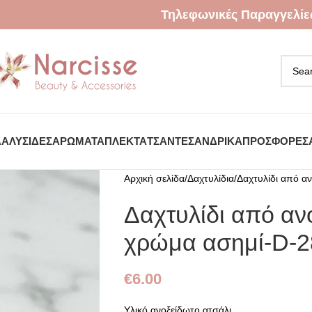
Τηλεφωνικές Παραγγελίε
Α
ΑΛΥΣΊΔΕΣ
ΑΡΏΜΑΤΑ
ΠΛΕΚΤΆ
ΤΣΆΝΤΕΣ
ΑΝΔΡΙΚΆ
ΠΡΟΣΦΟΡΈΣ
Αρχική σελίδα
Δαχτυλίδια
Δαχτυλίδι από α
Δαχτυλίδι από αν
χρώμα ασημί-D-2
€
6.00
Υλικό ανοξείδωτο ατσάλι