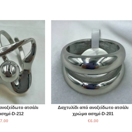
ανοξείδωτο ατσάλι
Δαχτυλίδι από ανοξείδωτο ατσάλι
σημί-D-212
χρώμα ασημί-D-201
€
7.00
€
6.00