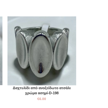
Δαχτυλίδι από ανοξείδωτο ατσάλι
Δαχτυλίδι απ
χρώμα ασημί-D-198
πέτρες κρυστά
€
6.00