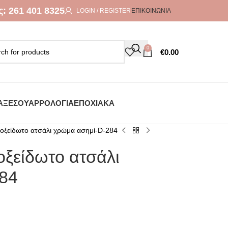
ς:
261 401 8325
LOGIN / REGISTER
ΕΠΙΚΟΙΝΩΝΊΑ
0
€
0.00
ΑΞΕΣΟΥΆΡ
ΡΟΛΌΓΙΑ
ΕΠΟΧΙΑΚΆ
νοξείδωτο ατσάλι χρώμα ασημί-D-284
οξείδωτο ατσάλι
84