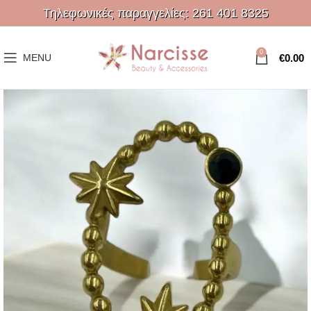
Τηλεφωνικές παραγγελίες:
261 401 8325
0
€
0.00
MENU