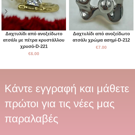
Δαχτυλίδι από ανοξείδωτο
Δαχτυλίδι από ανοξείδωτο
ατσάλι με πέτρα κρυστάλλου
ατσάλι χρώμα ασημί-D-212
χρυσό-D-221
€
7.00
€
6.00
Κάντε εγγραφή και μάθετε
πρώτοι για τις νέες μας
παραλαβές