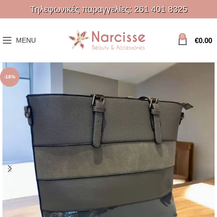
Τηλεφωνικές παραγγελίες:
261 401 8325
0
€
0.00
MENU
-18%