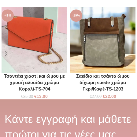
-48%
-19%
Τσαντάκι χιαστί και ώμου με
Σακίδιο και τσάντα ώμου
χρυσή αλυσίδα χρώμα
δίχωρη suede χρώμα
Κοραλί-TS-704
Γκρι/Kαφέ-TS-1203
€
13.00
€
22.00
€
25.00
€
27.00
Κάντε εγγραφή και μάθετε
πρώτοι για τις νέες μας