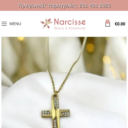
Τηλεφωνικές παραγγελίες:
261 401 8325
0
€
0.00
MENU