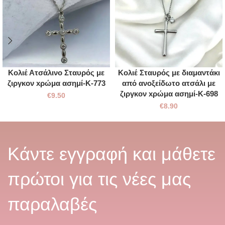
Κολιέ Ατσάλινο Σταυρός με
Κολιέ Σταυρός με διαμαντάκι
ζιργκον xρώμα ασημί-Κ-773
από ανοξείδωτο ατσάλι με
ζιργκον xρώμα ασημί-Κ-698
€
9.50
€
8.90
Κάντε εγγραφή και μάθετε
πρώτοι για τις νέες μας
παραλαβές