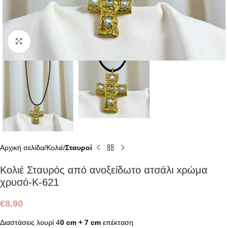
Click to enlarge
Αρχική σελίδα
Κολιέ
Σταυροί
Κολιέ Σταυρός από ανοξείδωτο ατσάλι xρώμα
χρυσό-Κ-621
€
8.90
Διαστάσεις λουρί 4
0 cm
+ 7 cm
επέκταση