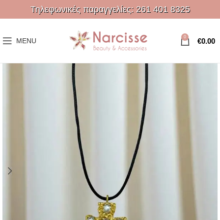
Τηλεφωνικές παραγγελίες:
261 401 8325
0
€
0.00
MENU