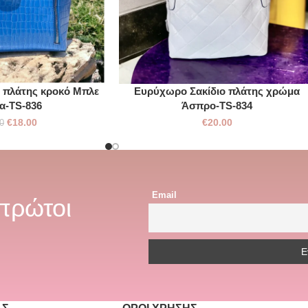
ο πλάτης κροκό Μπλε
Ευρύχωρο Σακίδιο πλάτης χρώμα
α-TS-836
Άσπρο-TS-834
€
18.00
€
20.00
0
Email
 πρώτοι