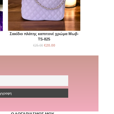
Σακίδιο πλάτης καπιτονέ χρώμα Μωβ-
Ευρύχωρο Σ
TS-825
Μ
€
20.00
€
25.00