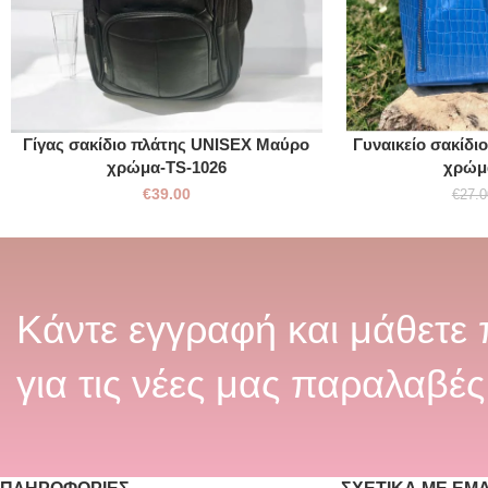
Γίγας σακίδιο πλάτης UNISEX Μαύρο
Γυναικείο σακίδι
χρώμα-TS-1026
χρώμ
€
39.00
€
27.0
Κάντε εγγραφή και μάθετε
για τις νέες μας παραλαβές