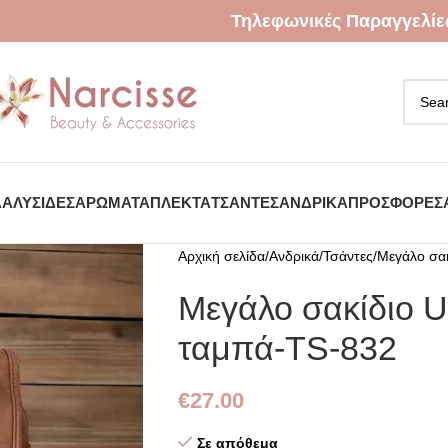
Τηλεφωνικές Παραγγελίε
Α
ΑΛΥΣΊΔΕΣ
ΑΡΏΜΑΤΑ
ΠΛΕΚΤΆ
ΤΣΆΝΤΕΣ
ΑΝΔΡΙΚΆ
ΠΡΟΣΦΟΡΈΣ
Αρχική σελίδα
Ανδρικά
Τσάντες
Μεγάλο σα
Μεγάλο σακίδιο 
ταμπά-TS-832
€
27.00
Σε απόθεμα