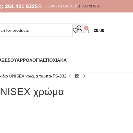
ς:
261 401 8325
LOGIN / REGISTER
ΕΠΙΚΟΙΝΩΝΊΑ
0
€
0.00
ΑΞΕΣΟΥΆΡ
ΡΟΛΌΓΙΑ
ΕΠΟΧΙΑΚΆ
κίδιο UNISEX χρώμα ταμπά-TS-832
UNISEX χρώμα