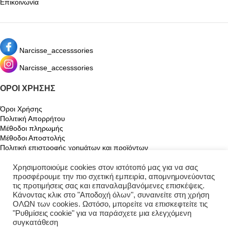
Επικοινωνία
Narcisse_accesssories
Narcisse_accesssories
ΌΡΟΙ ΧΡΉΣΗΣ
Όροι Χρήσης
Πολιτική Απορρήτου
Μέθοδοι πληρωμής
Μέθοδοι Αποστολής
Πολιτική επιστροφής χρημάτων και προϊόντων
Χρησιμοποιούμε cookies στον ιστότοπό μας για να σας
Ο ΛΟΓΑΡΙΑΣΜΌΣ ΜΟΥ
προσφέρουμε την πιο σχετική εμπειρία, απομνημονεύοντας
τις προτιμήσεις σας και επαναλαμβανόμενες επισκέψεις.
Ο λογαριασμός μου
Κάνοντας κλικ στο "Αποδοχή όλων", συναινείτε στη χρήση
Καλάθι
ΟΛΩΝ των cookies. Ωστόσο, μπορείτε να επισκεφτείτε τις
Αγαπημένα
"Ρυθμίσεις cookie" για να παράσχετε μια ελεγχόμενη
Παρακολούθηση Παραγγελίας
συγκατάθεση