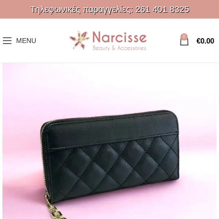
Τηλεφωνικές παραγγελίες:
261 401 8325
0
€
0.00
MENU