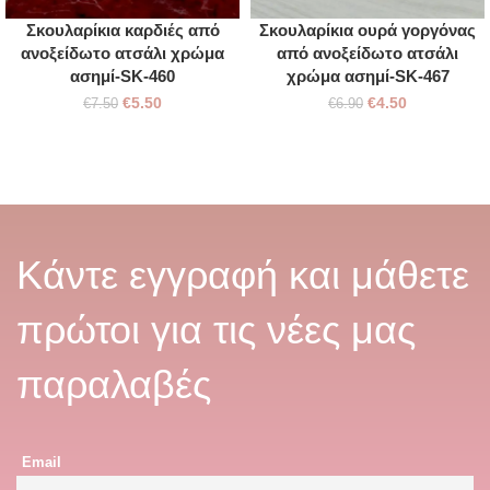
Σκουλαρίκια καρδιές από
Σκουλαρίκια ουρά γοργόνας
ανοξείδωτο ατσάλι χρώμα
από ανοξείδωτο ατσάλι
ασημί-SK-460
χρώμα ασημί-SK-467
€
5.50
€
4.50
€
7.50
€
6.90
Κάντε εγγραφή και μάθετε
πρώτοι για τις νέες μας
παραλαβές
Email