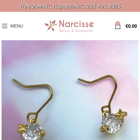
Τηλεφωνικές παραγγελίες:
261 401 8325
0
€
0.00
MENU