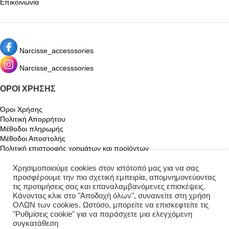
Επικοινωνία
Narcisse_accesssories
Narcisse_accesssories
ΌΡΟΙ ΧΡΉΣΗΣ
Όροι Χρήσης
Πολιτική Απορρήτου
Μέθοδοι πληρωμής
Μέθοδοι Αποστολής
Πολιτική επιστροφής χρημάτων και προϊόντων
Χρησιμοποιούμε cookies στον ιστότοπό μας για να σας
Ο ΛΟΓΑΡΙΑΣΜΌΣ ΜΟΥ
προσφέρουμε την πιο σχετική εμπειρία, απομνημονεύοντας
τις προτιμήσεις σας και επαναλαμβανόμενες επισκέψεις.
Ο λογαριασμός μου
Κάνοντας κλικ στο "Αποδοχή όλων", συναινείτε στη χρήση
Καλάθι
ΟΛΩΝ των cookies. Ωστόσο, μπορείτε να επισκεφτείτε τις
Αγαπημένα
"Ρυθμίσεις cookie" για να παράσχετε μια ελεγχόμενη
Παρακολούθηση Παραγγελίας
συγκατάθεση