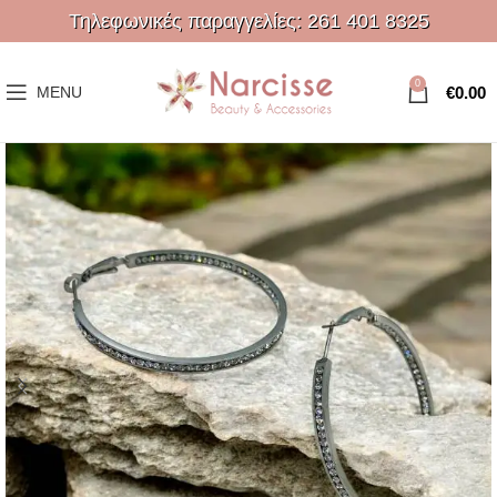
Τηλεφωνικές παραγγελίες:
261 401 8325
0
€
0.00
MENU