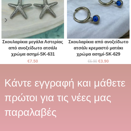
Σκουλαρίκια μεγάλα Αστερίας
Σκουλαρίκια από ανοξείδωτο
από ανοξείδωτο ατσάλι
ατσάλι κρεμαστό ματάκι
χρώμα ασημί-SK-631
χρώμα ασημί-SK-629
€
7.50
€
3.90
€
6.90
Κάντε εγγραφή και μάθετε
πρώτοι για τις νέες μας
παραλαβές