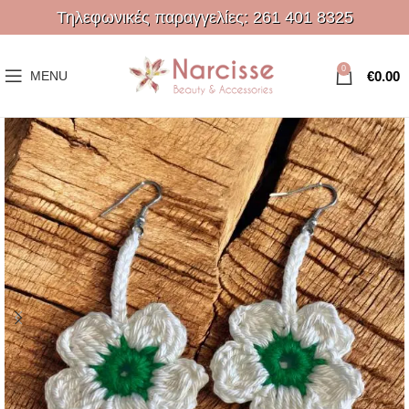
Τηλεφωνικές παραγγελίες:
261 401 8325
0
€
0.00
MENU