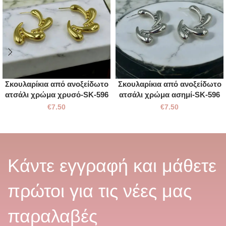
Σκουλαρίκια από ανοξείδωτο
Σκουλαρίκια από ανοξείδωτο
ατσάλι χρώμα χρυσό-SK-596
ατσάλι χρώμα ασημί-SK-596
€
7.50
€
7.50
Κάντε εγγραφή και μάθετε
πρώτοι για τις νέες μας
παραλαβές