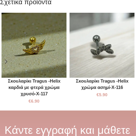
Σχετικά προϊόντα
Σκουλαρίκι Tragus -Helix
Σκουλαρίκι Tragus -Helix
καρδιά με φτερά χρώμα
χρώμα ασημί-Χ-116
χρυσό-Χ-117
€
5.90
€
6.90
Κάντε εγγραφή και μάθετε