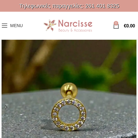
Τηλεφωνικές παραγγελίες:
261 401 8325
0
€
0.00
MENU