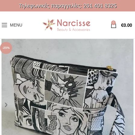
Τηλεφωνικές παραγγελίες:
261 401 8325
0
€
0.00
MENU
-25%