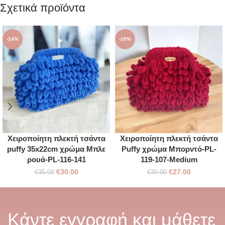
Σχετικά προϊόντα
-14%
-10%
Χειροποίητη πλεκτή τσάντα
Χειροποίητη πλεκτή τσάντα
puffy 35x22cm χρώμα Μπλε
Puffy χρώμα Μπορντό-PL-
ρουά-PL-116-141
119-107-Medium
€
30.00
€
27.00
€
35.00
€
30.00
Κάντε εγγραφή και μάθετε