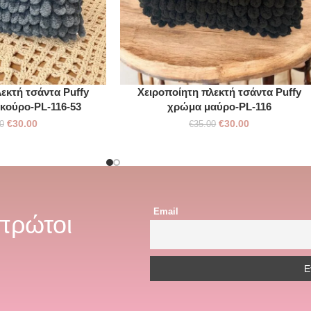
εκτή τσάντα Puffy
Χειροποίητη πλεκτή τσάντα Puffy
κούρο-PL-116-53
χρώμα μαύρο-PL-116
€
30.00
€
30.00
0
€
35.00
Email
 πρώτοι