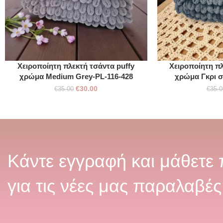
Χειροποίητη πλεκτή τσάντα puffy
Χειροποίητη πλ
χρώμα Medium Grey-PL-116-428
χρώμα Γκρι σ
€
30.00
€
35.00
€
35.0
Κάντε εγγραφή και μάθετε
για τις νέες μας παραλαβές