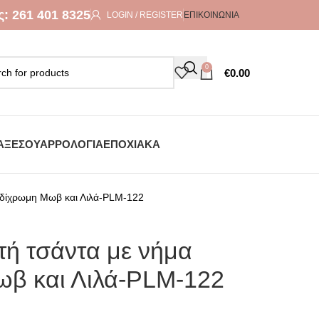
ς:
261 401 8325
LOGIN / REGISTER
ΕΠΙΚΟΙΝΩΝΊΑ
0
€
0.00
ΑΞΕΣΟΥΆΡ
ΡΟΛΌΓΙΑ
ΕΠΟΧΙΑΚΆ
, δίχρωμη Μωβ και Λιλά-PLM-122
τή τσάντα με νήμα
ωβ και Λιλά-PLM-122