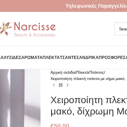
Τηλεφωνικές Παραγγελίε
Α
ΑΛΥΣΊΔΕΣ
ΑΡΏΜΑΤΑ
ΠΛΕΚΤΆ
ΤΣΆΝΤΕΣ
ΑΝΔΡΙΚΆ
ΠΡΟΣΦΟΡΈΣ
Αρχική σελίδα
Πλεκτά
Τσάντες
Χειροποίητη πλεκτή τσάντα με νήμα μακό
Χειροποίητη πλεκ
μακό, δίχρωμη Μ
€
50.00