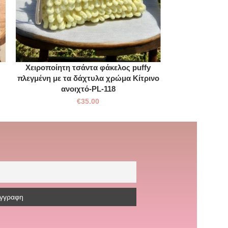
Χειροποίητη τσάντα φάκελος puffy
Scrunchies
πλεγμένη με τα δάχτυλα χρώμα Κίτρινο
Λαστιχάκ
ανοιχτό-PL-118
€
35.00