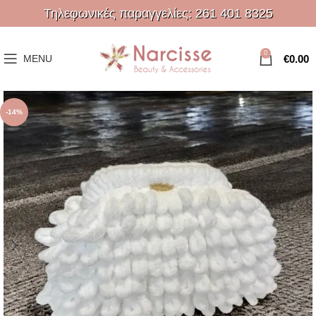
Τηλεφωνικές παραγγελίες:
261 401 8325
0
€
0.00
MENU
-14%