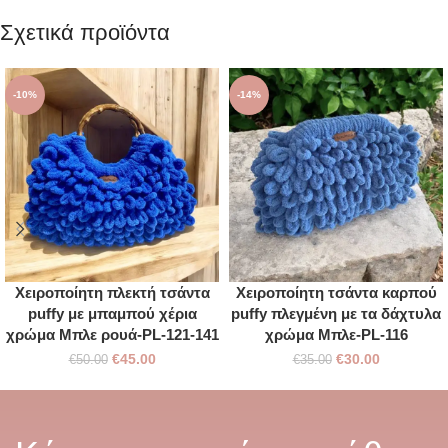
Σχετικά προϊόντα
-10%
-14%
Χειροποίητη πλεκτή τσάντα
Χειροποίητη τσάντα καρπού
puffy με μπαμπού χέρια
puffy πλεγμένη με τα δάχτυλα
χρώμα Μπλε ρουά-PL-121-141
χρώμα Μπλε-PL-116
€
45.00
€
30.00
€
50.00
€
35.00