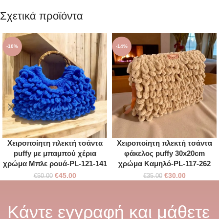
Σχετικά προϊόντα
-10%
-14%
Χειροποίητη πλεκτή τσάντα
Χειροποίητη πλεκτή τσάντα
puffy με μπαμπού χέρια
φάκελος puffy 30x20cm
χρώμα Μπλε ρουά-PL-121-141
χρώμα Καμηλό-PL-117-262
€
45.00
€
30.00
€
50.00
€
35.00
Κάντε εγγραφή και μάθετε