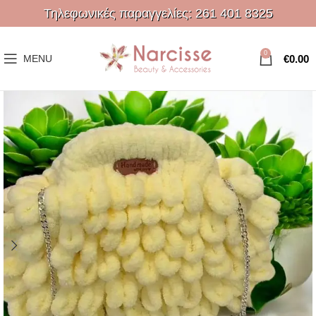
Τηλεφωνικές παραγγελίες:
261 401 8325
0
€
0.00
MENU