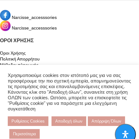
Narcisse_accesssories
Narcisse_accesssories
ΌΡΟΙ ΧΡΉΣΗΣ
Όροι Χρήσης
Πολιτική Απορρήτου
Μέθοδοι πληρωμής
Μέθοδοι Αποστολής
Χρησιμοποιούμε cookies στον ιστότοπό μας για να σας
Πολιτική επιστροφής χρημάτων και προϊόντων
προσφέρουμε την πιο σχετική εμπειρία, απομνημονεύοντας
τις προτιμήσεις σας και επαναλαμβανόμενες επισκέψεις.
Ο ΛΟΓΑΡΙΑΣΜΌΣ ΜΟΥ
Κάνοντας κλικ στο "Αποδοχή όλων", συναινείτε στη χρήση
ΟΛΩΝ των cookies. Ωστόσο, μπορείτε να επισκεφτείτε τις
Ο λογαριασμός μου
"Ρυθμίσεις cookie" για να παράσχετε μια ελεγχόμενη
Καλάθι
συγκατάθεση
Αγαπημένα
Παρακολούθηση Παραγγελίας
Ρυθμίσεις Cookies
Αποδοχή όλων
Απόρριψη Όλων
Περισσότερα