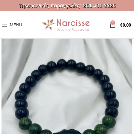
Τηλεφωνικές παραγγελίες:
261 401 8325
0
€
0.00
MENU