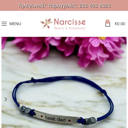
Τηλεφωνικές παραγγελίες:
261 401 8325
0
MENU
€
0.00