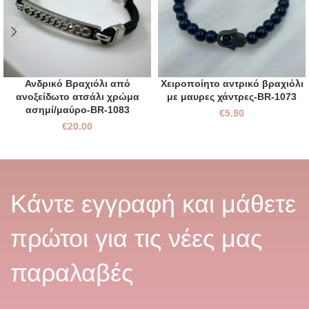
Ανδρικό Βραχιόλι από
Χειροποίητο αντρικό βραχιόλι
ανοξείδωτο ατσάλι χρώμα
με μαυρες χάντρες-BR-1073
ασημί/μαύρο-BR-1083
€
5.90
€
20.00
Κάντε εγγραφή και μάθετε
πρώτοι για τις νέες μας
παραλαβές