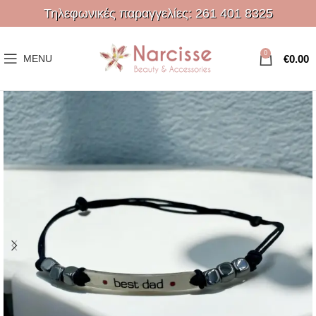
Τηλεφωνικές παραγγελίες:
261 401 8325
0
€
0.00
MENU