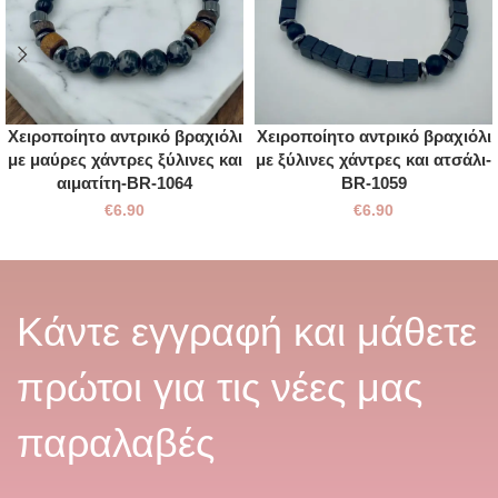
Χειροποίητο αντρικό βραχιόλι
Χειροποίητο αντρικό βραχιόλι
με μαύρες χάντρες ξύλινες και
με ξύλινες χάντρες και ατσάλι-
αιματίτη-BR-1064
BR-1059
€
6.90
€
6.90
Κάντε εγγραφή και μάθετε
πρώτοι για τις νέες μας
παραλαβές