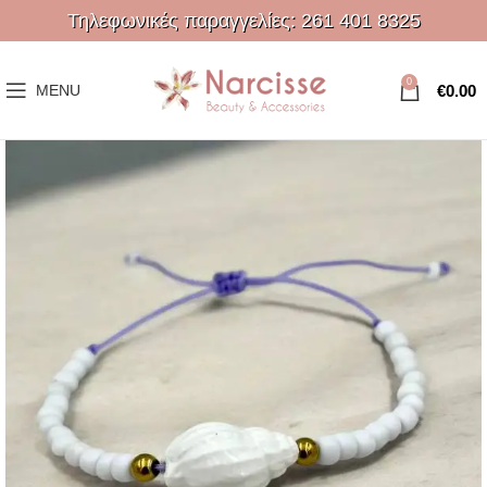
Τηλεφωνικές παραγγελίες:
261 401 8325
0
€
0.00
MENU