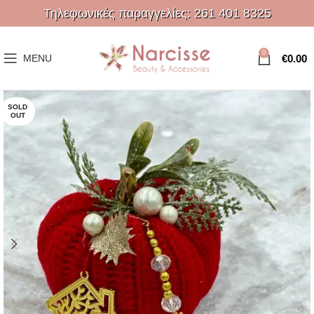
Τηλεφωνικές παραγγελίες:
261 401 8325
0
€
0.00
MENU
SOLD
OUT