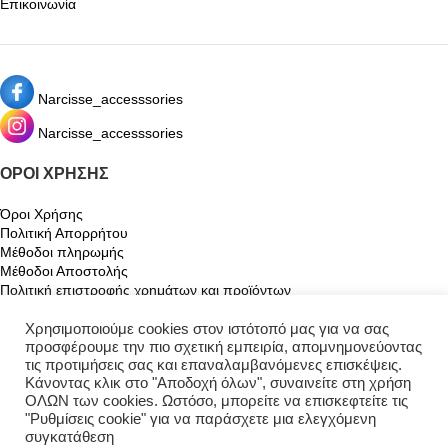
Επικοινωνία
Narcisse_accesssories
Narcisse_accesssories
ΌΡΟΙ ΧΡΉΣΗΣ
Όροι Χρήσης
Πολιτική Απορρήτου
Μέθοδοι πληρωμής
Μέθοδοι Αποστολής
Πολιτική επιστροφής χρημάτων και προϊόντων
Χρησιμοποιούμε cookies στον ιστότοπό μας για να σας
Ο ΛΟΓΑΡΙΑΣΜΌΣ ΜΟΥ
προσφέρουμε την πιο σχετική εμπειρία, απομνημονεύοντας
τις προτιμήσεις σας και επαναλαμβανόμενες επισκέψεις.
Ο λογαριασμός μου
Κάνοντας κλικ στο "Αποδοχή όλων", συναινείτε στη χρήση
Καλάθι
ΟΛΩΝ των cookies. Ωστόσο, μπορείτε να επισκεφτείτε τις
Αγαπημένα
"Ρυθμίσεις cookie" για να παράσχετε μια ελεγχόμενη
Παρακολούθηση Παραγγελίας
συγκατάθεση