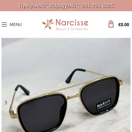
Τηλεφωνικές παραγγελίες:
261 401 8325
0
€
0.00
MENU