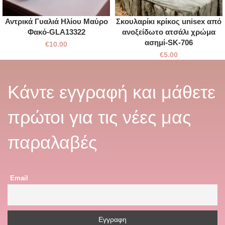
Αντρικά Γυαλιά Ηλίου Μαύρο
Σκουλαρίκι κρίκος unisex από
Φακό-GLA13322
ανοξείδωτο ατσάλι χρώμα
ασημί-SK-706
€
10.00
€
5.00
Κάντε εγγραφή και μάθετε
πρώτοι για τις νέες μας
παραλαβές
Email